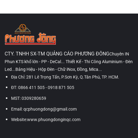
CTY. TNHH SX-TM QUẢNG CÁO PHƯƠNG ĐÔNG
Chuyên IN
Phun KTS khổ lớn - PP - DeCal... Thiết Kế - Thi Công Aluminium - Đèn
Led...Bảng Hiệu - Hộp Đèn - Chữ iNox, Đồng, Mica...
Địa Chỉ: 281 Lê Trọng Tấn, P.Sơn Kỳ, Q.Tân Phú, TP. HCM.
ĐT: 0866 411 505 - 0918 871 505
MST: 0309280659
Email: qcphuongdong@gmail.com
Website:www.phuongdonginqc.com